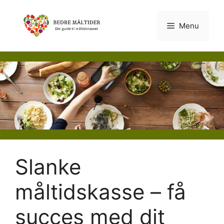
Hop
til
Menu
indhold
Slanke
måltidskasse – få
succes med dit