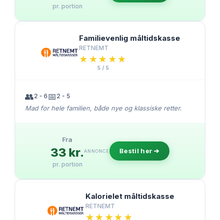
pr. portion
Familievenlig måltidskasse
RETNEMT
★★★★★
★★★★★
5 / 5
👥
📅
2 - 6
2 - 5
Mad for hele familien, både nye og klassiske retter.
Fra
33 kr.
Bestil her ➔
ANNONCE
pr. portion
Kalorielet måltidskasse
RETNEMT
★★★★★
★★★★★