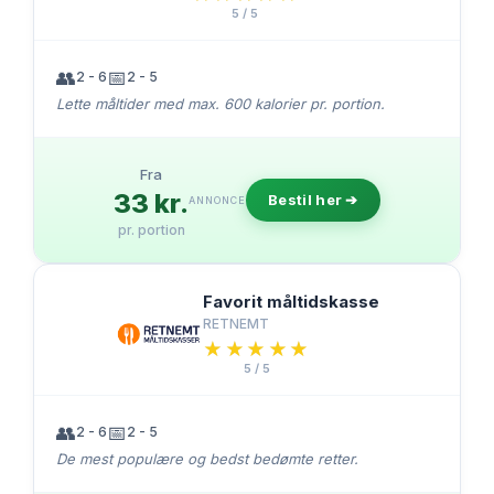
5 / 5
👥
📅
2 - 6
2 - 5
Lette måltider med max. 600 kalorier pr. portion.
Fra
33 kr.
Bestil her ➔
ANNONCE
pr. portion
Favorit måltidskasse
RETNEMT
★★★★★
★★★★★
5 / 5
👥
📅
2 - 6
2 - 5
De mest populære og bedst bedømte retter.