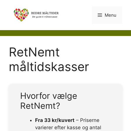
Hop
til
Menu
indhold
RetNemt
måltidskasser
Hvorfor vælge
RetNemt?
Fra 33 kr/kuvert
– Priserne
varierer efter kasse og antal