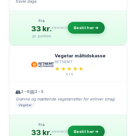
travle dage.
Fra
33 kr.
Bestil her ➔
ANNONCE
pr. portion
Vegetar måltidskasse
RETNEMT
★★★★★
★★★★★
5 / 5
👥
📅
2 - 6
2 - 5
Grønne og mættende vegetarretter for enhver smag.
Vegetar
Fra
33 kr.
Bestil her ➔
ANNONCE