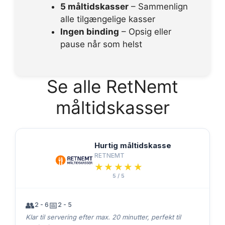
5 måltidskasser
– Sammenlign
alle tilgængelige kasser
Ingen binding
– Opsig eller
pause når som helst
Se alle RetNemt
måltidskasser
Hurtig måltidskasse
RETNEMT
★★★★★
★★★★★
5 / 5
👥
📅
2 - 6
2 - 5
Klar til servering efter max. 20 minutter, perfekt til