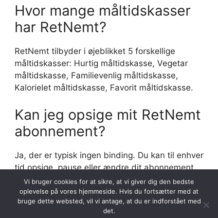
Hvor mange måltidskasser
har RetNemt?
RetNemt tilbyder i øjeblikket 5 forskellige
måltidskasser: Hurtig måltidskasse, Vegetar
måltidskasse, Familievenlig måltidskasse,
Kalorielet måltidskasse, Favorit måltidskasse.
Kan jeg opsige mit RetNemt
abonnement?
Ja, der er typisk ingen binding. Du kan til enhver
tid opsige, pause eller ændre dit abonnement
direkte via RetNemts hjemmeside.
Vi bruger cookies for at sikre, at vi giver dig den bedste
oplevelse på vores hjemmeside. Hvis du fortsætter med at
bruge dette websted, vil vi antage, at du er indforstået med
det.