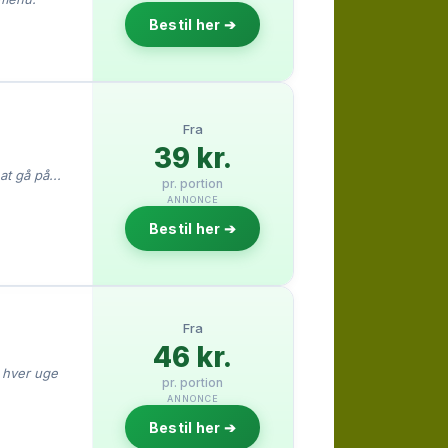
Bestil her ➔
Fra
39 kr.
t gå på...
pr. portion
ANNONCE
Bestil her ➔
Fra
46 kr.
r hver uge
pr. portion
ANNONCE
Bestil her ➔