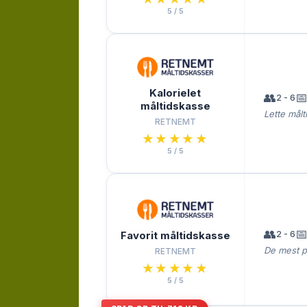
5 / 5
Kalorielet
👥

2 - 6
måltidskasse
Lette målt
RETNEMT
★★★★★
★★★★★
5 / 5
👥

2 - 6
Favorit måltidskasse
De mest p
RETNEMT
★★★★★
★★★★★
5 / 5