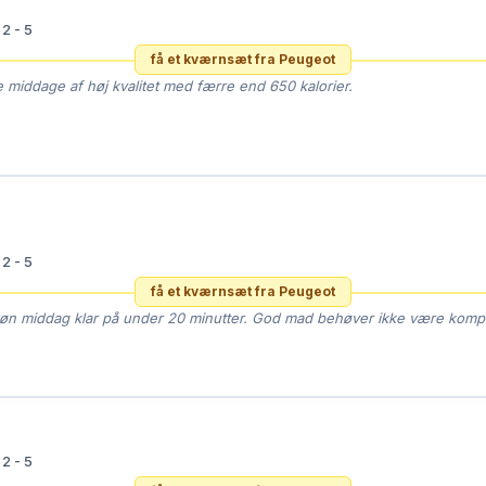

2 - 5
få et kværnsæt fra Peugeot
 middage af høj kvalitet med færre end 650 kalorier.

2 - 5
få et kværnsæt fra Peugeot
øn middag klar på under 20 minutter. God mad behøver ikke være kompl

2 - 5