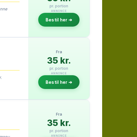
pr. portion
ønne
ANNONCE
Bestil her ➔
Fra
35 kr.
pr. portion
ANNONCE
.
Bestil her ➔
Fra
35 kr.
pr. portion
ANNONCE
emenu.