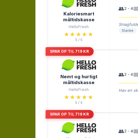
👥

2 - 4
Kaloriesmart
måltidskasse
Smagfulde
HelloFresh
Slanke
★★★★★
★★★★★
5 / 5
SPAR OP TIL 719 KR
👥

2 - 4
Nemt og hurtigt
måltidskasse
HelloFresh
Hav en sk
★★★★★
★★★★★
5 / 5
SPAR OP TIL 719 KR
👥

2 - 4