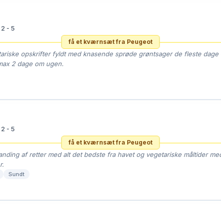

2 - 5
få et kværnsæt fra Peugeot
ariske opskrifter fyldt med knasende sprøde grøntsager de fleste dage
k max 2 dage om ugen.

2 - 5
få et kværnsæt fra Peugeot
nding af retter med alt det bedste fra havet og vegetariske måltider med
r.
Sundt