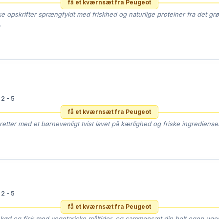
få et kværnsæt fra Peugeot
e opskrifter sprængfyldt med friskhed og naturlige proteiner fra det gr
.

2 - 5
få et kværnsæt fra Peugeot
retter med et børnevenligt tvist lavet på kærlighed og friske ingredienser

2 - 5
få et kværnsæt fra Peugeot
kød og fisk med vegetariske måltider, og sammensæt din helt egen ug