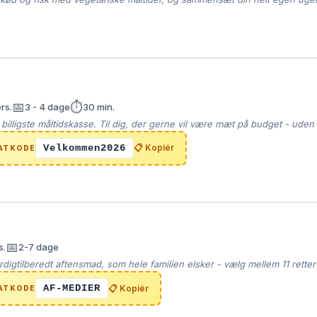
📅
⏱️
rs.
3 - 4 dage
30 min.
illigste måltidskasse. Til dig, der gerne vil være mæt på budget - uden a
Velkommen2026
📋 Kopiér
ATKODE
📅
s.
2-7 dage
digtilberedt aftensmad, som hele familien elsker - vælg mellem 11 rette
AF-MEDIER
📋 Kopiér
ATKODE