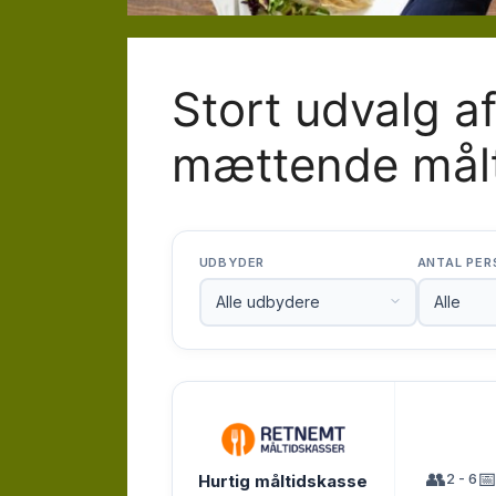
Stort udvalg a
mættende målt
UDBYDER
ANTAL PER
👥

2 - 6
Hurtig måltidskasse