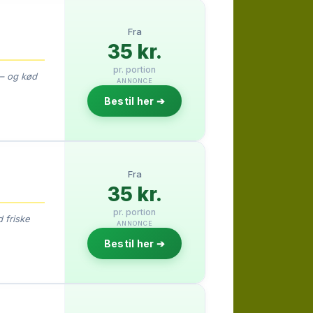
Fra
35 kr.
pr. portion
 – og kød
ANNONCE
Bestil her ➔
Fra
35 kr.
pr. portion
 friske
ANNONCE
Bestil her ➔