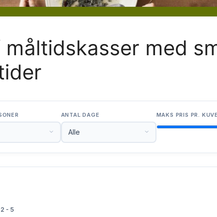
f måltidskasser med s
ider
SONER
ANTAL DAGE
MAKS PRIS PR. KUV

2 - 5