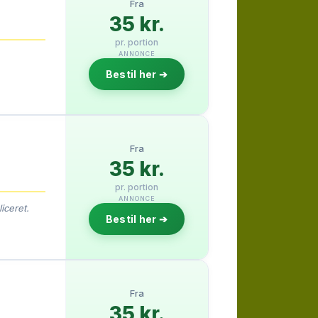
Fra
35 kr.
pr. portion
ANNONCE
Bestil her ➔
Fra
35 kr.
pr. portion
ANNONCE
iceret.
Bestil her ➔
Fra
35 kr.