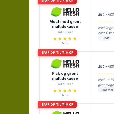
SPAR OP TIL 719 KR
👥

2 - 4
Mest med grønt
måltidskasse
Nyd veget
HelloFresh
eller fis
★★★★★
★★★★★
Sundt
5 / 5
SPAR OP TIL 719 KR
👥

2 - 4
Fisk og grønt
måltidskasse
Nyd en bla
HelloFresh
grøntsage
★★★★★
★★★★★
Pescetar
5 / 5
SPAR OP TIL 719 KR