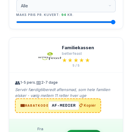
MAKS PRIS PR. KUVERT:
94
KR.
Familiekassen
betterfeast
★★★★★
★★★★★
5 / 5
👥
📅
1-5 pers.
2-7 dage
Servér færdigtilberedt aftensmad, som hele familien
elsker - vælg mellem 11 retter hver uge
🎟️
AF-MEDIER
📋 Kopiér
RABATKODE
Fra