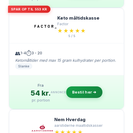
SPAR OP TIL 553 KR
Keto måltidskasse
Factor
★★★★★
★★★★★
5 / 5
👥
⏱️
1-4
3 - 20
Ketomåltider med max 15 gram kulhydrater per portion.
Slanke
Fra
54 kr.
Bestil her ➔
ANNONCE
pr. portion
Nem Hverdag
aarstiderne maaltidskasser
★★★★★
★★★★★