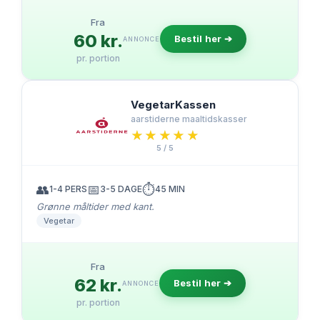
Fra
60 kr.
Bestil her ➔
ANNONCE
pr. portion
VegetarKassen
aarstiderne maaltidskasser
★★★★★
★★★★★
5 / 5
👥
📅
⏱️
1-4 PERS
3-5 DAGE
45 MIN
Grønne måltider med kant.
Vegetar
Fra
62 kr.
Bestil her ➔
ANNONCE
pr. portion