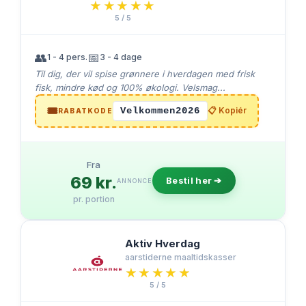
★★★★★
★★★★★
5 / 5
👥
📅
1 - 4 pers.
3 - 4 dage
Til dig, der vil spise grønnere i hverdagen med frisk
fisk, mindre kød og 100% økologi. Velsmag...
🎟️
Velkommen2026
📋 Kopiér
RABATKODE
Fra
69 kr.
Bestil her ➔
ANNONCE
pr. portion
Aktiv Hverdag
aarstiderne maaltidskasser
★★★★★
★★★★★
5 / 5