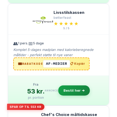
Livsstilskassen
betterfeast
★★★★★
★★★★★
5 / 5
👥
📅
1 pers.
5 dage
Komplet 5-dages madplan med kalorieberegnede
måltider - perfekt støtte til nye vaner
🎟️
AF-MEDIER
📋 Kopiér
RABATKODE
Fra
53 kr.
Bestil her ➔
ANNONCE
pr. portion
SPAR OP TIL 553 KR
Chef's Choice måltidskasse