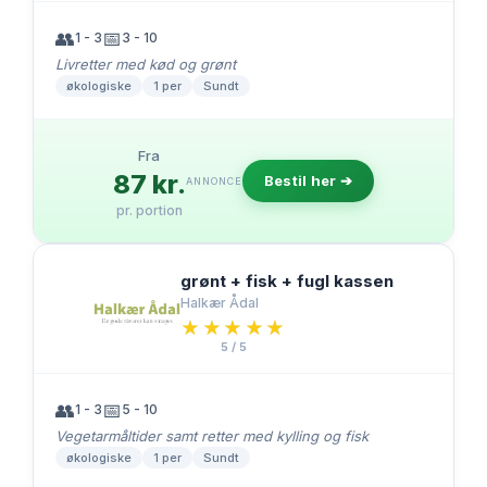
👥
📅
1 - 3
3 - 10
Livretter med kød og grønt
økologiske
1 per
Sundt
Fra
87 kr.
Bestil her ➔
ANNONCE
pr. portion
grønt + fisk + fugl kassen
Halkær Ådal
★★★★★
★★★★★
5 / 5
👥
📅
1 - 3
5 - 10
Vegetarmåltider samt retter med kylling og fisk
økologiske
1 per
Sundt