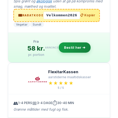
Spis grønt og
økologisk
uden at gå på kompromis med
smag, mæthed og kvalitet.
🎟️
Velkommen2026
📋 Kopiér
RABATKODE
Vegetar
Sundt
Fra
58 kr.
Bestil her ➔
ANNONCE
pr. portion
FlexitarKassen
aarstiderne maaltidskasser
★★★★★
★★★★★
5 / 5
👥
📅
⏱️
1-4 PERS
3-4 DAGE
30-40 MIN
Grønne måltider med fugl og fisk.