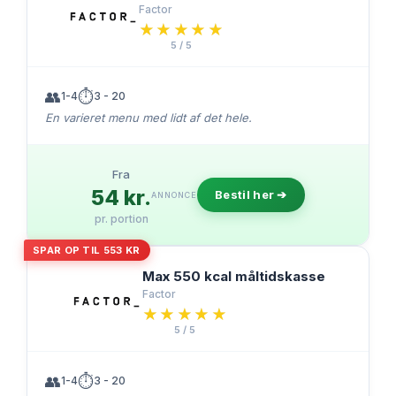
Factor
★★★★★
★★★★★
5 / 5
👥
⏱️
1-4
3 - 20
En varieret menu med lidt af det hele.
Fra
54 kr.
Bestil her ➔
ANNONCE
pr. portion
SPAR OP TIL 553 KR
Max 550 kcal måltidskasse
Factor
★★★★★
★★★★★
5 / 5
👥
⏱️
1-4
3 - 20