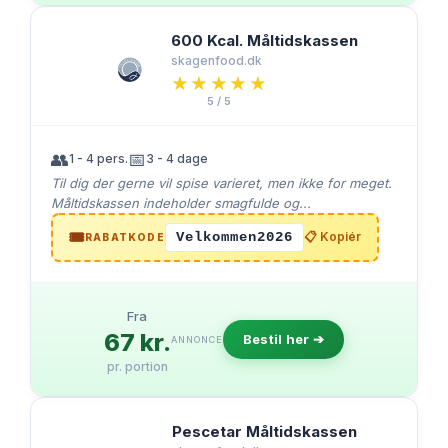
600 Kcal. Måltidskassen
skagenfood.dk
★★★★★
★★★★★
5 / 5
👥
📅
1 - 4 pers.
3 - 4 dage
Til dig der gerne vil spise varieret, men ikke for meget.
Måltidskassen indeholder smagfulde og...
🎟️
Velkommen2026
📋 Kopiér
RABATKODE
Fra
67 kr.
Bestil her ➔
ANNONCE
pr. portion
Pescetar Måltidskassen