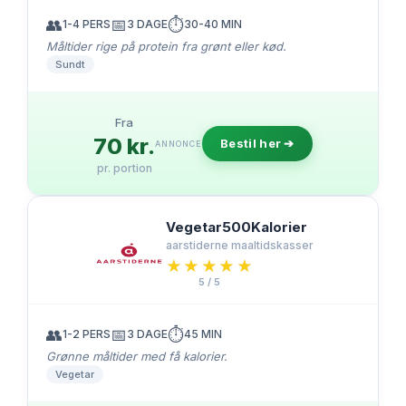
👥
📅
⏱️
1-4 PERS
3 DAGE
30-40 MIN
Måltider rige på protein fra grønt eller kød.
Sundt
Fra
70 kr.
Bestil her ➔
ANNONCE
pr. portion
Vegetar500Kalorier
aarstiderne maaltidskasser
★★★★★
★★★★★
5 / 5
👥
📅
⏱️
1-2 PERS
3 DAGE
45 MIN
Grønne måltider med få kalorier.
Vegetar