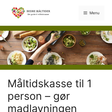
Hop
til
Menu
indhold
Måltidskasse til 1
person – gør
madlavningen