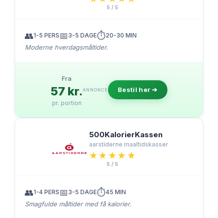
5 / 5
👥
📅
⏱️
1-5 PERS
3-5 DAGE
20-30 MIN
Moderne hverdagsmåltider.
Fra
57 kr.
Bestil her ➔
ANNONCE
pr. portion
500KalorierKassen
aarstiderne maaltidskasser
★★★★★
★★★★★
5 / 5
👥
📅
⏱️
1-4 PERS
3-5 DAGE
45 MIN
Smagfulde måltider med få kalorier.