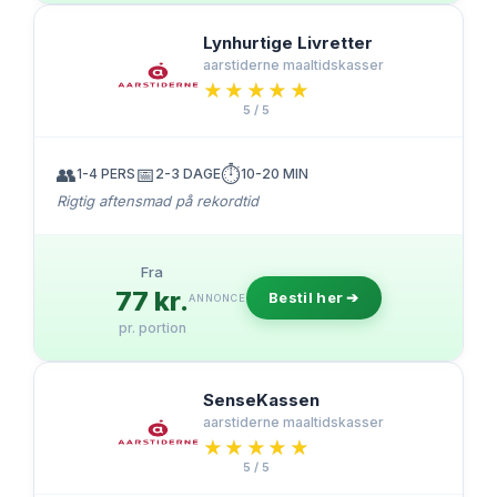
Lynhurtige Livretter
aarstiderne maaltidskasser
★★★★★
★★★★★
5 / 5
👥
📅
⏱️
1-4 PERS
2-3 DAGE
10-20 MIN
Rigtig aftensmad på rekordtid
Fra
77 kr.
Bestil her ➔
ANNONCE
pr. portion
SenseKassen
aarstiderne maaltidskasser
★★★★★
★★★★★
5 / 5