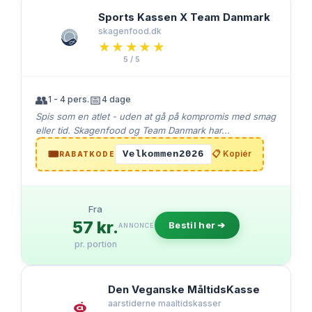
Sports Kassen X Team Danmark
skagenfood.dk
★★★★★
★★★★★
5 / 5
👥
📅
1 - 4 pers.
4 dage
Spis som en atlet - uden at gå på kompromis med smag
eller tid. Skagenfood og Team Danmark har...
🎟️
Velkommen2026
📋 Kopiér
RABATKODE
Fra
57 kr.
Bestil her ➔
ANNONCE
pr. portion
Den Veganske MåltidsKasse
aarstiderne maaltidskasser