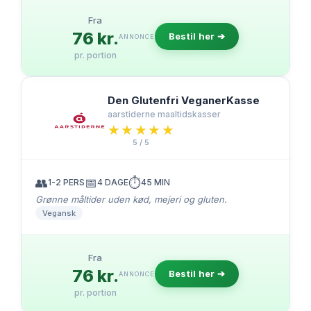
Fra
76 kr.
Bestil her ➔
ANNONCE
pr. portion
Den Glutenfri VeganerKasse
aarstiderne maaltidskasser
★★★★★
★★★★★
5 / 5
👥
📅
⏱️
1-2 PERS
4 DAGE
45 MIN
Grønne måltider uden kød, mejeri og gluten.
Vegansk
Fra
76 kr.
Bestil her ➔
ANNONCE
pr. portion