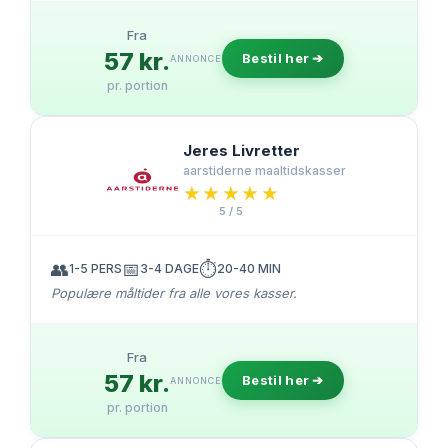
Fra
57 kr.
Bestil her ➔
ANNONCE
pr. portion
Jeres Livretter
aarstiderne maaltidskasser
★★★★★
★★★★★
5 / 5
👥
📅
⏱️
1-5 PERS
3-4 DAGE
20-40 MIN
Populære måltider fra alle vores kasser.
Fra
57 kr.
Bestil her ➔
ANNONCE
pr. portion