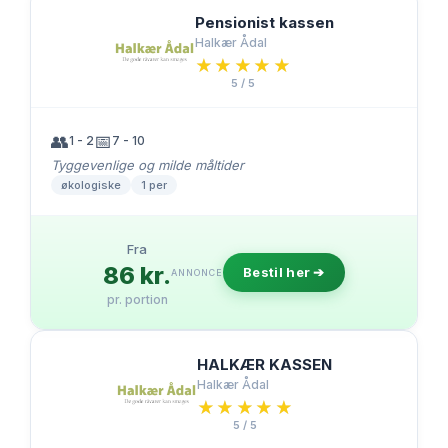
Pensionist kassen
Halkær Ådal
★★★★★
★★★★★
5 / 5
👥
📅
1 - 2
7 - 10
Tyggevenlige og milde måltider
økologiske
1 per
Fra
86 kr.
Bestil her ➔
ANNONCE
pr. portion
HALKÆR KASSEN
Halkær Ådal
★★★★★
★★★★★
5 / 5