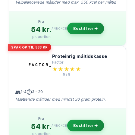
Velbalancerede måltider med max. 550 kcal per måltid
Fra
54 kr.
Bestil her ➔
ANNONCE
pr. portion
SPAR OP TIL 553 KR
Proteinrig måltidskasse
Factor
★★★★★
★★★★★
5 / 5
👥
⏱️
1-4
3 - 20
Mættende måltider med mindst 30 gram protein.
Fra
54 kr.
Bestil her ➔
ANNONCE
pr. portion