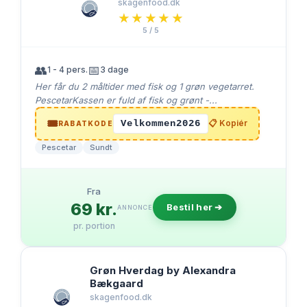
skagenfood.dk
★★★★★
★★★★★
5 / 5
👥
📅
1 - 4 pers.
3 dage
Her får du 2 måltider med fisk og 1 grøn vegetarret.
PescetarKassen er fuld af fisk og grønt -...
🎟️
Velkommen2026
📋 Kopiér
RABATKODE
Pescetar
Sundt
Fra
69 kr.
Bestil her ➔
ANNONCE
pr. portion
Grøn Hverdag by Alexandra
Bækgaard
skagenfood.dk