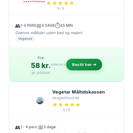
★★★★★
★★★★★
5 / 5
👥
📅
⏱️
1-4 PERS
4 DAGE
45 MIN
Grønne måltider uden kød og mejeri.
Vegansk
Fra
58 kr.
Bestil her ➔
ANNONCE
pr. portion
Vegetar Måltidskassen
skagenfood.dk
★★★★★
★★★★★
5 / 5
👥
📅
1 - 4 pers.
3 dage