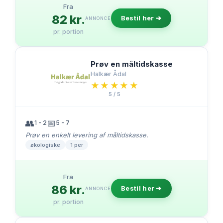
Fra
82 kr.
Bestil her ➔
ANNONCE
pr. portion
Prøv en måltidskasse
Halkær Ådal
★★★★★
★★★★★
5 / 5
👥
📅
1 - 2
5 - 7
Prøv en enkelt levering af måltidskasse.
økologiske
1 per
Fra
86 kr.
Bestil her ➔
ANNONCE
pr. portion