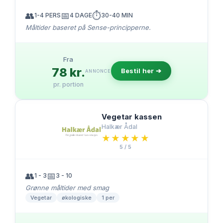
👥
📅
⏱️
1-4 PERS
4 DAGE
30-40 MIN
Måltider baseret på Sense-principperne.
Fra
78 kr.
Bestil her ➔
ANNONCE
pr. portion
Vegetar kassen
Halkær Ådal
★★★★★
★★★★★
5 / 5
👥
📅
1 - 3
3 - 10
Grønne måltider med smag
Vegetar
økologiske
1 per