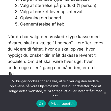
Valg af størrelse på produkt (1 person)
Valg af ønsket leveringsinterval
Oplysning om bopæl
Gennemførelse af køb
Når du har valgt den ønskede type kasse med
råvarer, skal du vælge “1 person”. Herefter ledes
du videre til feltet, hvor du skal oplyse, hvor
hyppigt du ønsker din måltidskasse leveret til
bopælen. Om det skal være hver uge, hver
anden uge eller 1 gang om måneden, er op til
dig.
Vi bruger cookies for at sikre, at vi giver dig den bedste
Endelig skal du angive din bopæl, så råvarerne
oplevelse på vores hjemmeside. Hvis du fortsætter med at
bruge dette websted, vil vi antage, at du er indforstået med
kan leveres direkte til din hoveddør.
det.
Ok
Privatlivspolitik
Særligt om betaling af