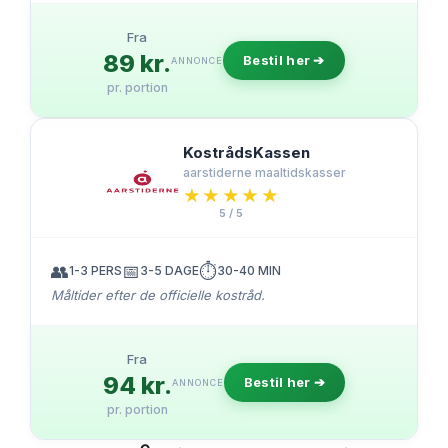
Fra
89 kr.
Bestil her ➔
ANNONCE
pr. portion
KostrådsKassen
aarstiderne maaltidskasser
★★★★★
★★★★★
5 / 5
👥
📅
⏱️
1-3 PERS
3-5 DAGE
30-40 MIN
Måltider efter de officielle kostråd.
Fra
94 kr.
Bestil her ➔
ANNONCE
pr. portion